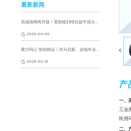
最新新闻
高端筛网再升级！英凯模200目超平筛分网重磅发布，突破行业技术瓶颈
2026-04-20
聚力同心 智创精品｜祥马启新，这场年会盛典超燃来袭！
2026-02-15
产
一、
工业
民用
二、