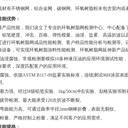
底材有不锈钢网，铝合金网，碳钢网。环氧树脂粉末包含室内或
性能优势：
障产品性能，我们设立了专业的环氧树脂网检测中心。中心配备
、铅笔硬度、冲击、百格、弹性模量、油浸、盐雾、高温折波以
可进行环氧树脂网成品性能检测、客户样品性能分析与检测等。
涂设备，可实现环氧树脂涂料性能检测、环氧树脂网延伸新产品
耐油浸腐蚀。常规检测要模拟10多种液压油的应用环境测试性能
标要求，深度匹配客户的应用环境。
耐腐蚀。依据ASTM B117-09盐雾实验标准，连续测试96H
用。
附着力强。经过H级铅笔实验、1kg/50cm冲击实验、划格实验
抗疲劳检测。最大能承受120次折波不断裂。
抗弯曲能力高。可通过曲率半径2mm钢棒折叠，表面无裂纹。
上粉量。严格控制上粉量，满足不同客户的应用需求。
性能规格：