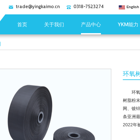
trade@yingkaimo.cn
0318-7523274
English
首页
关于我们
产品中心
YKM能力
网
环氧
环
树脂粉
网、镀
条亚洲最
2022