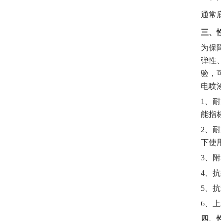
通常
三、
为保
弹性
验，
电喷
1、
能指
2、
下使
3、
4、
5、
6、
四、