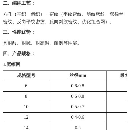
二、编织工艺：
方孔（平织、斜织），密纹（平纹密纹、斜纹密纹、双径丝
密纹、反向平纹密纹、反向斜纹密纹、优化组合网）。
三、性能优势：
具耐酸、耐碱、耐高温、耐磨等性能。
四、产品规格：
1
.
宽幅
网
规格型号
丝径
mm
最大
6
0.6-0.8
8
0.6-0.8
10
0.5-0.7
12
0.4-0.6
14
0.5