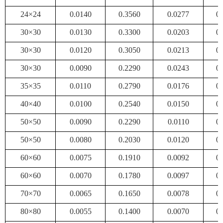
24×24
0.0140
0.3560
0.0277
0
30×30
0.0130
0.3300
0.0203
0
30×30
0.0120
0.3050
0.0213
0
30×30
0.0090
0.2290
0.0243
0
35×35
0.0110
0.2790
0.0176
0
40×40
0.0100
0.2540
0.0150
0
50×50
0.0090
0.2290
0.0110
0
50×50
0.0080
0.2030
0.0120
0
60×60
0.0075
0.1910
0.0092
0
60×60
0.0070
0.1780
0.0097
0
70×70
0.0065
0.1650
0.0078
0
80×80
0.0055
0.1400
0.0070
0