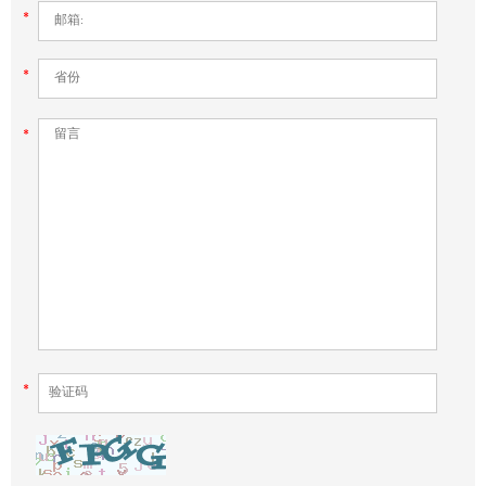
*
*
*
*